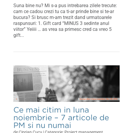
Suna bine nu? Mi s-a pus intrebarea zilele trecute:
cam ce cadou crezi tu ca ti-ar prinde bine si te-ar
bucura? Si brusc m-am trezit dand urmatoarele
raspunsuri: 1. Gift card “MINUS 3 sedinte anul
viitor” Yeiiii … as vrea sa primesc cred ca vreo 5
gift...
Ce mai citim in luna
noiembrie – 7 articole de
PM si nu numai
de
Ciprian Cucu
|
Project management