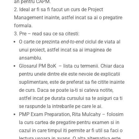
an pentru CAPM.
Ideal ar fi sa fi facut un curs de Project
Management inainte, astfel incat sa ai o pregatire
formala.
Pre – read sau ce sa citesti:
O carte ce prezinta
end-to-end
ciclul de viata al
unui proiect, astfel incat sa ai imaginea de
ansamblu.
Glosarul PM BoK – lista cu termenii. Chiar daca
pentru unele dintre ele este nevoie de explicatii
suplimentare, este de preferat sa fie citite inainte
de curs. Daca se poate ia-ti si cateva notite,
astfel incat pe durata cursului sa te asiguri ca ti
se raspunde la intrebarile pe care le ai.
PMP Exam Preparation, Rita Mulcahy – folosim
la curs cartea de pregatire pentru examen si in
cazul in care timpul iti permite ar fi util sa faci o
lectura usoara in avans. O alta alternativa este